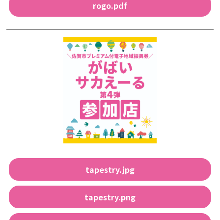
rogo.pdf
tapestry.jpg
tapestry.png